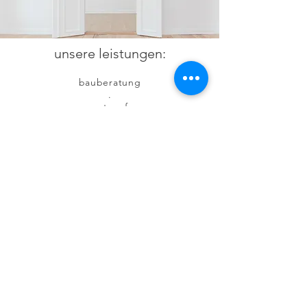
unsere leistungen:
bauberatung
.
entwurf
.
genehmigungsplanung
.
ausführungsplanung
.
bauleitung
.
gebäudebewertung
.
visualisierung
.
baubegutachtung
.
gebäudethermografie
.
baubegleitende qualitätsüberwachung